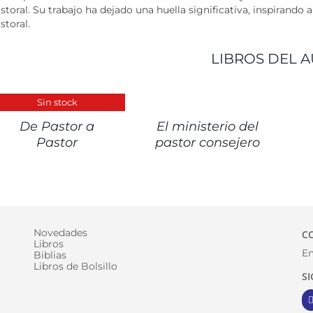
storal. Su trabajo ha dejado una huella significativa, inspirando
storal.
LIBROS DEL A
ETALLES
DETALLES
Sin stock
De Pastor a
El ministerio del
Pastor
pastor consejero
Novedades
C
Libros
Em
Biblias
Libros de Bolsillo
S