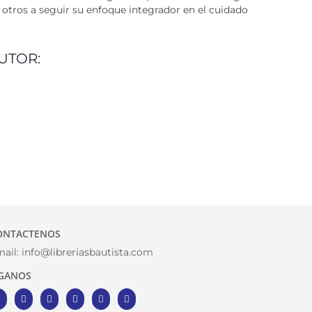
 a otros a seguir su enfoque integrador en el cuidado
UTOR:
ONTACTENOS
ail:
info@libreriasbautista.com
IGANOS