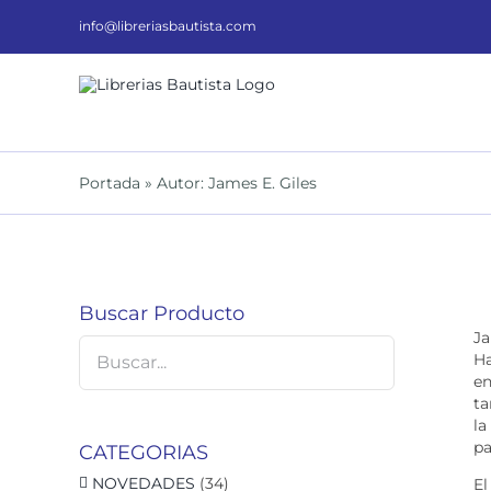
Saltar
al
info@libreriasbautista.com
contenido
Portada
»
Autor: James E. Giles
Buscar Producto
Ja
Ha
en
ta
la
pa
CATEGORIAS
NOVEDADES
(34)
El