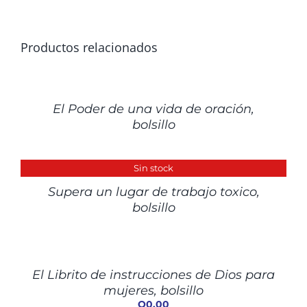
Productos relacionados
DETALLES
El Poder de una vida de oración,
bolsillo
DETALLES
Sin stock
Supera un lugar de trabajo toxico,
bolsillo
AÑADIR
AL
CARRITO
/
El Librito de instrucciones de Dios para
DETALLES
mujeres, bolsillo
Q
0.00