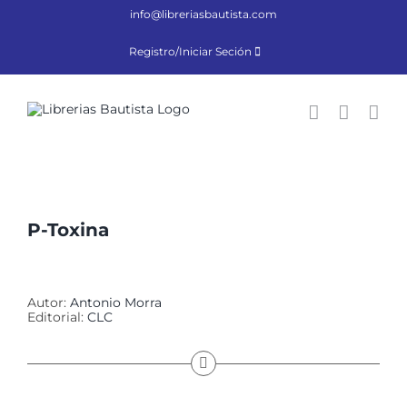
Saltar
info@libreriasbautista.com
al
contenido
Registro/Iniciar Seción
P-Toxina
Autor:
Antonio Morra
Editorial:
CLC