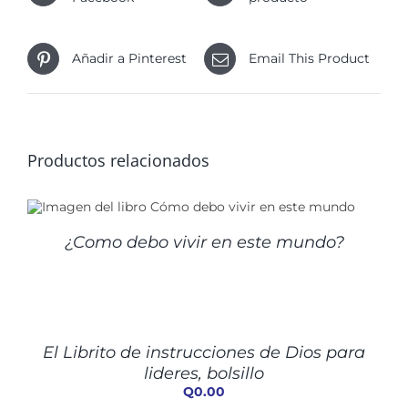
Añadir a Pinterest
Email This Product
Productos relacionados
¿Como debo vivir en este mundo?
AÑADIR
AL
CARRITO
/
El Librito de instrucciones de Dios para
DETALLES
lideres, bolsillo
Q
0.00