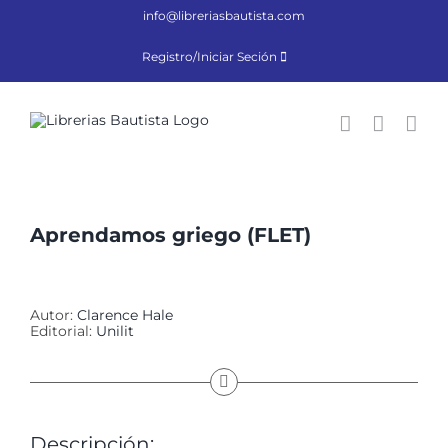
Saltar
info@libreriasbautista.com
al
contenido
Registro/Iniciar Seción
Aprendamos griego (FLET)
Autor:
Clarence Hale
Editorial:
Unilit
Descripción: