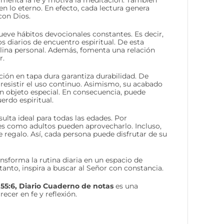
limenta la fe y motiva la meditación. También
n lo eterno. En efecto, cada lectura genera
con Dios.
ueve hábitos devocionales constantes. Es decir,
 diarios de encuentro espiritual. De esta
iplina personal. Además, fomenta una relación
r.
ción en tapa dura garantiza durabilidad. De
 resistir el uso continuo. Asimismo, su acabado
un objeto especial. En consecuencia, puede
rdo espiritual.
ulta ideal para todas las edades. Por
es como adultos pueden aprovecharlo. Incluso,
 regalo. Así, cada persona puede disfrutar de su
ansforma la rutina diaria en un espacio de
tanto, inspira a buscar al Señor con constancia.
 55:6, Diario Cuaderno de notas
es una
ecer en fe y reflexión.