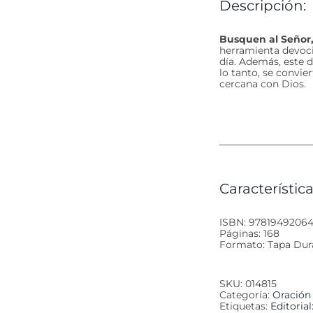
Descripción:
Busquen al Señor,
herramienta devocio
día. Además, este d
lo tanto, se convie
cercana con Dios.
Característica
ISBN: 9781949206
Páginas: 168
Formato: Tapa Dur
SKU:
014815
Categoría:
Oración
Etiquetas:
Editoria