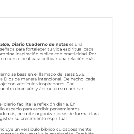
 55:6, Diario Cuaderno de notas
es una
eñada para fortalecer tu vida espiritual cada
ombina inspiración bíblica con practicidad. Por
un recurso ideal para cultivar una relación más
erno se basa en el llamado de Isaías 55:6.
 a Dios de manera intencional. De hecho, cada
aje con versículos inspiradores. Por
ncuentra dirección y ánimo en su caminar
 diario facilita la reflexión diaria. En
io espacio para escribir pensamientos,
 Además, permite organizar ideas de forma clara.
gistrar su crecimiento espiritual.
ncluye un versículo bíblico cuidadosamente