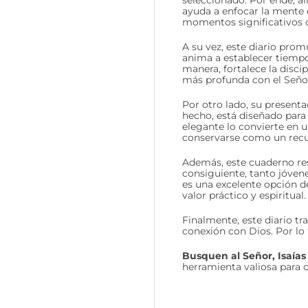
seleccionado. Por ende, a
ayuda a enfocar la mente e
momentos significativos 
A su vez, este diario prom
anima a establecer tiempos
manera, fortalece la disc
más profunda con el Seño
Por otro lado, su presenta
hecho, está diseñado para
elegante lo convierte en 
conservarse como un recue
Además, este cuaderno res
consiguiente, tanto jóven
es una excelente opción de
valor práctico y espiritual.
Finalmente, este diario tr
conexión con Dios. Por lo 
Busquen al Señor, Isaías
herramienta valiosa para cr