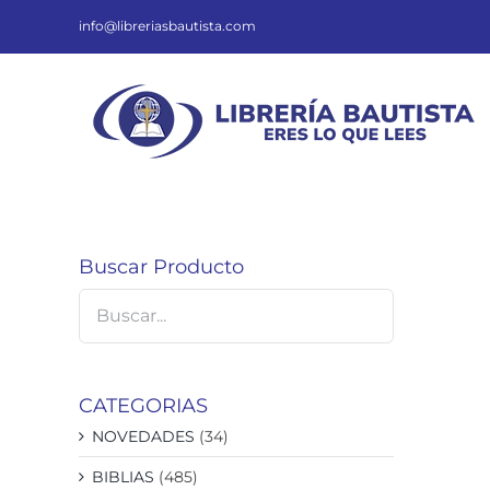
Saltar
al
info@libreriasbautista.com
contenido
Buscar Producto
CATEGORIAS
NOVEDADES
(34)
BIBLIAS
(485)