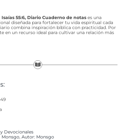
 Isaías 55:6, Diario Cuaderno de notas
es una
nal diseñada para fortalecer tu vida espiritual cada
iario combina inspiración bíblica con practicidad. Por
rte en un recurso ideal para cultivar una relación más
s:
449
a
 y Devocionales
l: Monsgo
,
Autor: Monsgo