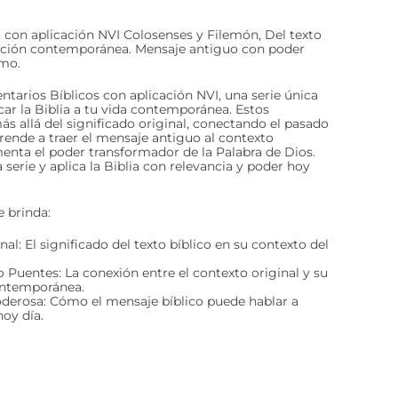
 con aplicación NVI Colosenses y Filemón, Del texto
cación contemporánea. Mensaje antiguo con poder
ómo.
tarios Bíblicos con aplicación NVI, una serie única
car la Biblia a tu vida contemporánea. Estos
s allá del significado original, conectando el pasado
rende a traer el mensaje antiguo al contexto
nta el poder transformador de la Palabra de Dios.
serie y aplica la Biblia con relevancia y poder hoy
 brinda:
nal: El significado del texto bíblico en su contexto del
Puentes: La conexión entre el contexto original y su
ontemporánea.
oderosa: Cómo el mensaje bíblico puede hablar a
hoy día.