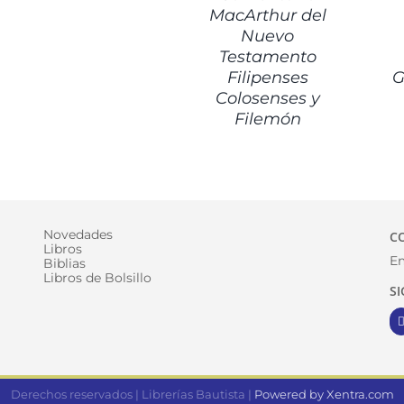
MacArthur del
Nuevo
Testamento
Filipenses
G
Colosenses y
Filemón
Novedades
C
Libros
Em
Biblias
Libros de Bolsillo
S
Derechos reservados | Librerías Bautista |
Powered by Xentra.com