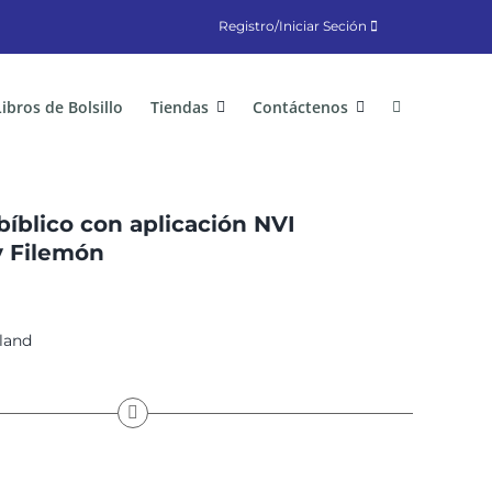
Registro/Iniciar Seción
Libros de Bolsillo
Tiendas
Contáctenos
íblico con aplicación NVI
y Filemón
land