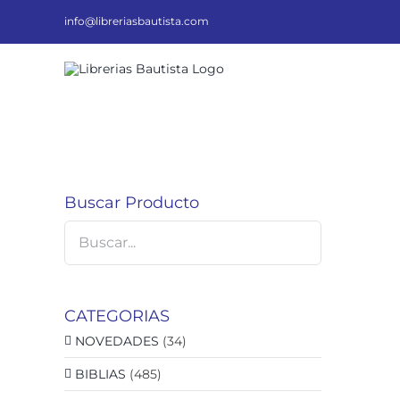
Saltar
al
info@libreriasbautista.com
contenido
Buscar Producto
CATEGORIAS
NOVEDADES
(34)
BIBLIAS
(485)