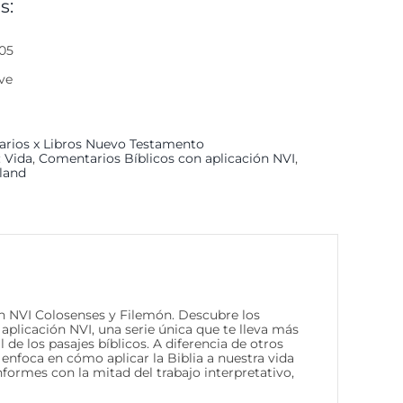
s:
05
ve
rios x Libros Nuevo Testamento
: Vida
,
Comentarios Bíblicos con aplicación NVI
,
rland
n NVI Colosenses y Filemón. Descubre los
aplicación NVI, una serie única que te lleva más
al de los pasajes bíblicos. A diferencia de otros
 enfoca en cómo aplicar la Biblia a nuestra vida
ormes con la mitad del trabajo interpretativo,