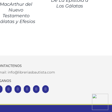
De La Epístola a
MacArthur del
Los Gálatas
Nuevo
Testamento
álatas y Efesios
ONTACTENOS
ail:
info@libreriasbautista.com
IGANOS