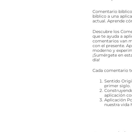
Comentario bíblico
bíblico a una apli
actual. Aprende c
Descubre los Comen
que te ayuda a apli
comentarios van má
con el presente. Ap
moderno y experime
¡Sumérgete en esta 
día!
Cada comentario te
Sentido Origi
primer siglo.
Construyendo 
aplicación c
Aplicación P
nuestra vida 