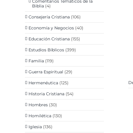
Comentarios Temáticos de la
Biblia
(4)
Consejería Cristiana
(106)
Economía y Negocios
(40)
Educación Cristiana
(155)
Estudios Bíblicos
(399)
Familia
(119)
Guerra Espiritual
(29)
De
Hermenéutica
(125)
Historia Cristiana
(54)
Hombres
(30)
Homilética
(130)
Iglesia
(136)