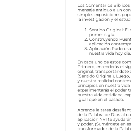
Los Comentarios Bíblicos 
mensaje antiguo a un con
simples exposiciones pop
la investigación y el estu
Sentido Original: El 
primer siglo.
Construyendo Puentes
aplicación contemp
Aplicación Poderosa
nuestra vida hoy día.
En cada uno de estos come
Primero, entenderás el sig
original, transportándote 
(Sentido Original). Luego
y nuestra realidad conte
principios en nuestra vid
experimentarás el poder t
nuestra vida cotidiana, ex
igual que en el pasado.
Aprende la tarea desafian
de la Palabra de Dios al 
aplicación NVI te ayudarán
y poder. ¡Sumérgete en es
transformador de la Palabr