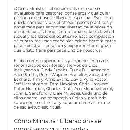
«Cómo Ministrar Liberación» es un recurso
invaluable para pastores, consejeros y cualquier
persona que busque libertad espiritual. Este libro
puede cambiar vidas al ofrecer pasos prácticos y
poderosos para encontrar libertad de la opresión
demoníaca, las heridas emocionales, la esclavitud
sexual y los lazos del ocultismo. Esta compilación
de cuatro recursos esenciales brinda herramientas
para ministrar liberación y experimentar el gozo
que Cristo tiene para cada uno de nosotros.
El libro reúne experiencias y conocimientos de
renombrados escritores y siervos de Dios,
incluyendo a Cindy Jacobs, Frank D. Hammond,
Alice Smith, Peter Wagner, Araceli Alvarez, John
Eckhard, Tim y Anne Evans, David Kylie Foster,
Jeff Harshbarger, Tom Hawkins, Chris Hayward,
Peter Horrobin, Charles Kraft, Ana Mendez Ferrel,
John L. Sandford, y Dale M. Sides. Cada uno de
ellos aporta una perspectiva única y profunda
sobre cómo enfrentar y superar diversas formas
de esclavitud espiritual.
Cómo Ministrar Liberación» se
organiza en cuatro partes