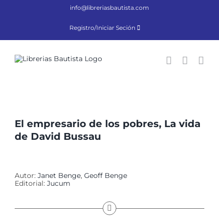
Saltar
info@libreriasbautista.com
al
contenido
Registro/Iniciar Seción
El empresario de los pobres, La vida
de David Bussau
Autor:
Janet Benge
,
Geoff Benge
Editorial:
Jucum