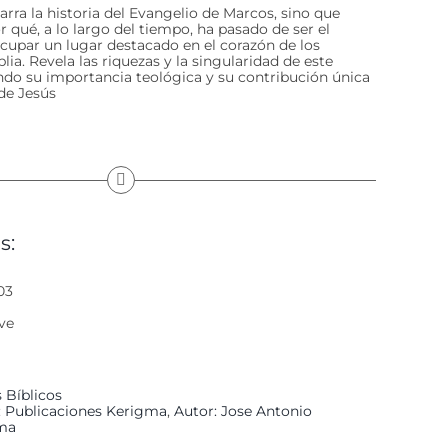
narra la historia del Evangelio de Marcos, sino que
 qué, a lo largo del tiempo, ha pasado de ser el
upar un lugar destacado en el corazón de los
lia. Revela las riquezas y la singularidad de este
ndo su importancia teológica y su contribución única
 de Jesús
s:
03
ve
 Bíblicos
l: Publicaciones Kerigma
,
Autor: Jose Antonio
ma