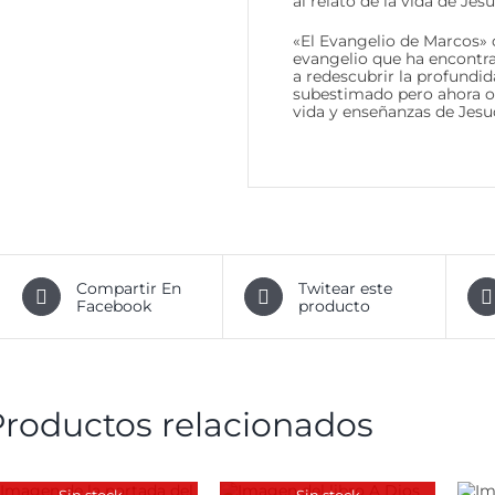
al relato de la vida de Jesú
«El Evangelio de Marcos» 
evangelio que ha encontra
a redescubrir la profundid
subestimado pero ahora oc
vida y enseñanzas de Jesuc
Compartir En
Twitear este
Facebook
producto
Productos relacionados
Sin stock
Sin stock