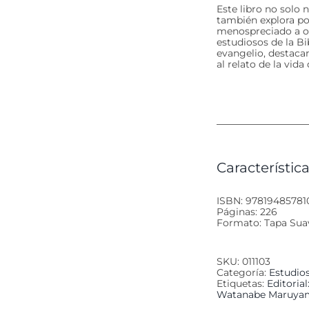
Este libro no solo 
también explora por
menospreciado a oc
estudiosos de la Bib
evangelio, destaca
al relato de la vida
Característica
ISBN: 97819485781
Páginas: 226
Formato: Tapa Sua
SKU:
011103
Categoría:
Estudios
Etiquetas:
Editoria
Watanabe Maruya