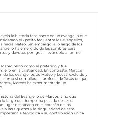
revela la historia fascinante de un evangelio que,
siderado el «patito feo» entre los evangelios,
ia hacia Mateo. Sin embargo, a lo largo de los
evangelio ha emergido de las sombras para
rtos y devotos por igual, llevándolo al primer
e Mateo reinó como el preferido y fue
gelio en la cristiandad. En contraste, Marcos
 de los evangelios de Mateo y Lucas, excluido y
 como si cumpliera la profecía de Jesús de que
imeros», Marcos ha experimentado un
o.
 historia del Evangelio de Marcos, sino que
 lo largo del tiempo, ha pasado de ser el
n lugar destacado en el corazón de los
vela las riquezas y la singularidad de este
importancia teológica y su contribución única