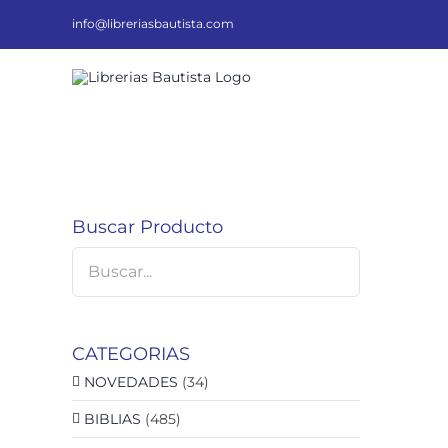
Saltar
al
info@libreriasbautista.com
contenido
Buscar Producto
CATEGORIAS
NOVEDADES
(34)
BIBLIAS
(485)