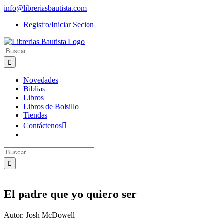
Saltar
info@libreriasbautista.com
al
Registro/Iniciar Seción
contenido
Buscar:
Novedades
Biblias
Libros
Libros de Bolsillo
Tiendas
Contáctenos
Buscar:
El padre que yo quiero ser
Autor: Josh McDowell