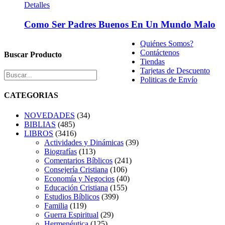
Detalles
Como Ser Padres Buenos En Un Mundo Malo
Quiénes Somos?
Contáctenos
Buscar Producto
Tiendas
Tarjetas de Descuento
Politicas de Envío
CATEGORIAS
NOVEDADES
(34)
BIBLIAS
(485)
LIBROS
(3416)
Actividades y Dinámicas
(39)
Biografías
(113)
Comentarios Bíblicos
(241)
Consejería Cristiana
(106)
Economía y Negocios
(40)
Educación Cristiana
(155)
Estudios Bíblicos
(399)
Familia
(119)
Guerra Espiritual
(29)
Hermenéutica
(125)