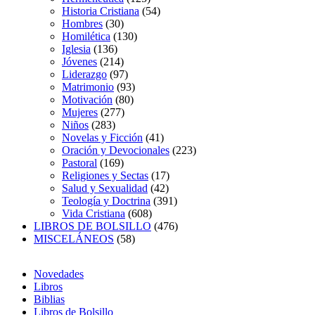
Historia Cristiana
(54)
Hombres
(30)
Homilética
(130)
Iglesia
(136)
Jóvenes
(214)
Liderazgo
(97)
Matrimonio
(93)
Motivación
(80)
Mujeres
(277)
Niños
(283)
Novelas y Ficción
(41)
Oración y Devocionales
(223)
Pastoral
(169)
Religiones y Sectas
(17)
Salud y Sexualidad
(42)
Teología y Doctrina
(391)
Vida Cristiana
(608)
LIBROS DE BOLSILLO
(476)
MISCELÁNEOS
(58)
Novedades
Libros
Biblias
Libros de Bolsillo