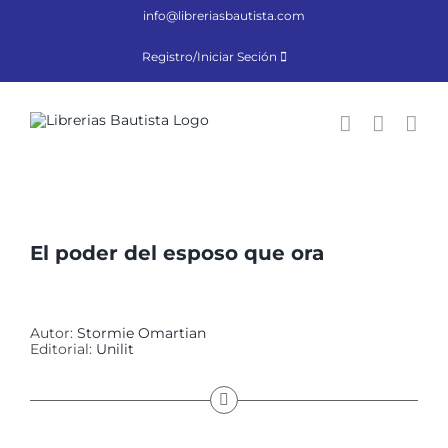
Saltar
info@libreriasbautista.com
al
contenido
Registro/Iniciar Seción
El poder del esposo que ora
Autor:
Stormie Omartian
Editorial:
Unilit