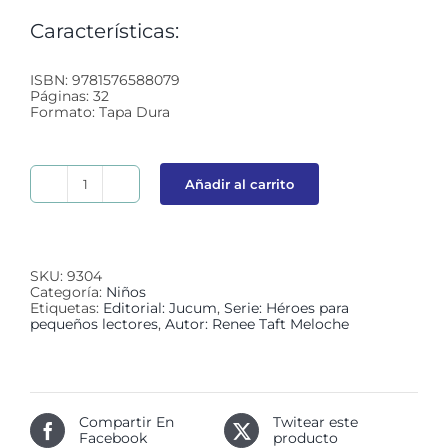
Características:
ISBN: 9781576588079
Páginas: 32
Formato: Tapa Dura
Añadir al carrito
Eric
Liddell:
Corazón
de
campeón
cantidad
SKU:
9304
Categoría:
Niños
Etiquetas:
Editorial: Jucum
,
Serie: Héroes para
pequeños lectores
,
Autor: Renee Taft Meloche
Compartir En
Twitear este
Facebook
producto