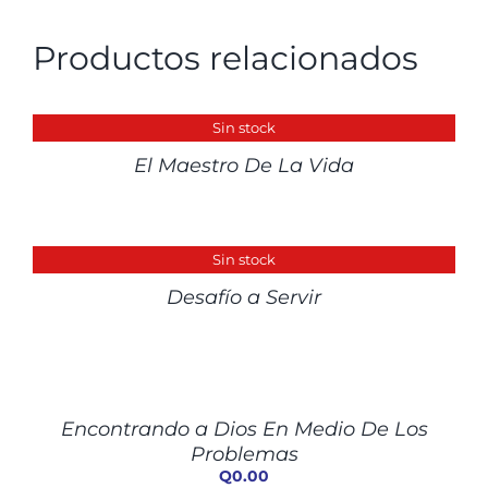
Productos relacionados
DETALLES
Sin stock
El Maestro De La Vida
DETALLES
Sin stock
Desafío a Servir
AÑADIR
AL
CARRITO
/
Encontrando a Dios En Medio De Los
DETALLES
Problemas
Q
0.00