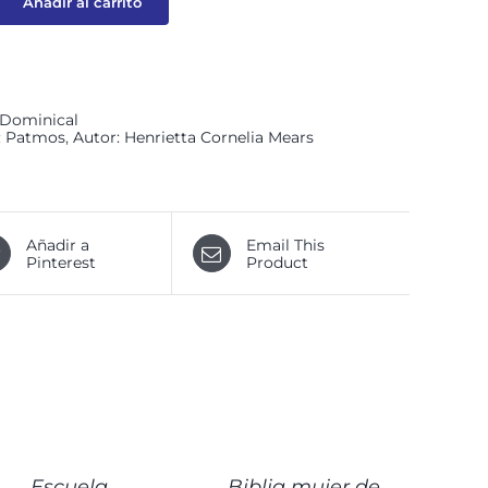
Añadir al carrito
 Dominical
l: Patmos
,
Autor: Henrietta Cornelia Mears
Añadir a
Email This
Pinterest
Product
DIR
AÑADIR
AL
RITO
CARRITO
/
Escuela
Biblia mujer de