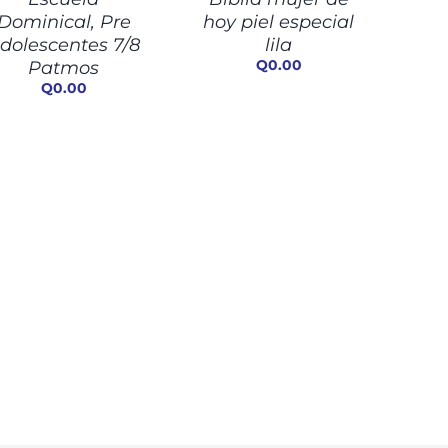
ALLES
DETALLES
Dominical, Pre
hoy piel especial
dolescentes 7/8
lila
Q
0.00
Patmos
Q
0.00