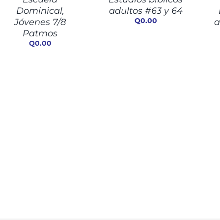
ETALLES
DETALLES
DET
Dominical,
adultos #63 y 64
Q
0.00
Jóvenes 7/8
a
Patmos
Q
0.00