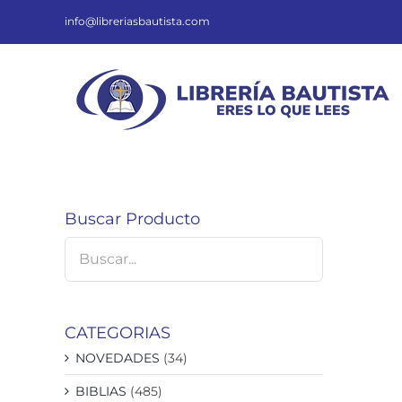
Saltar
al
info@libreriasbautista.com
contenido
Buscar Producto
CATEGORIAS
NOVEDADES
(34)
BIBLIAS
(485)