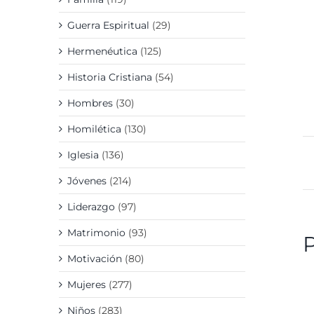
Guerra Espiritual
(29)
Hermenéutica
(125)
Historia Cristiana
(54)
Hombres
(30)
Homilética
(130)
Iglesia
(136)
Jóvenes
(214)
Liderazgo
(97)
Matrimonio
(93)
Motivación
(80)
A
A
Mujeres
(277)
C
/
Niños
(283)