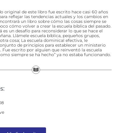
 original de este libro fue escrito hace casi 60 años
para reflejar las tendencias actuales y los cambios en
encontrará un libro sobre cómo las cosas siempre se
oco cómo volver a crear la escuela bíblica del pasado.
á es un desafío para reconsiderar lo que se hace el
ana. Llámele escuela bíblica, pequeños grupos,
 otra cosa; La escuela dominical efectiva, le
onjunto de principios para establecer un ministerio
 Fue escrito por alguien que reinventó la escuela
“como siempre se ha hecho” ya no estaba funcionando.
s:
08
ve