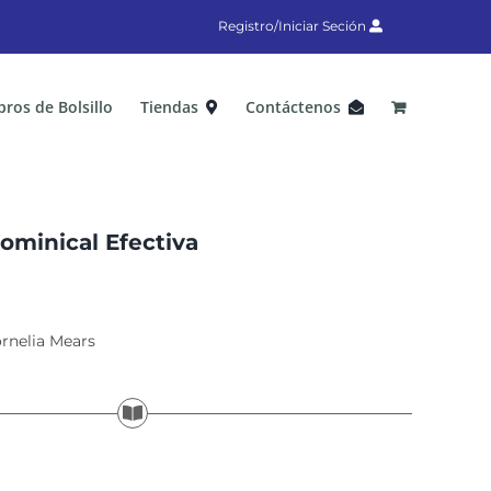
Registro/Iniciar Seción
bros de Bolsillo
Tiendas
Contáctenos
ominical Efectiva
ornelia Mears