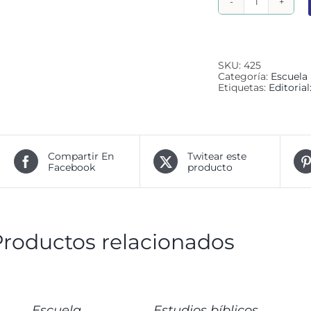
La
Escuela
Dominical
Efectiva
cantidad
SKU:
425
Categoría:
Escuela
Etiquetas:
Editoria
Compartir En
Twitear este
Facebook
producto
Productos relacionados
ÑADIR
AÑADIR
AÑA
L
AL
AL
ARRITO
CARRITO
CAR
/
/
Escuela
Estudios bíblicos