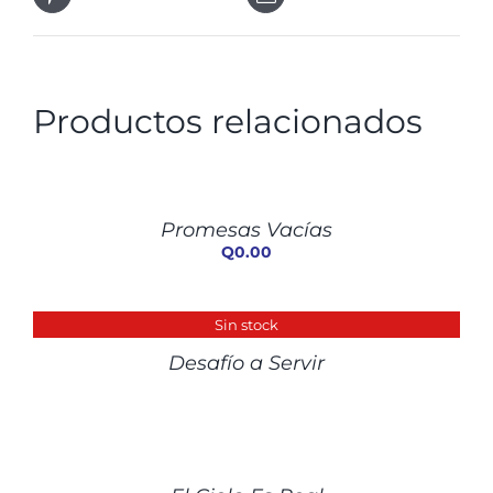
Productos relacionados
AÑADIR
AL
CARRITO
/
Promesas Vacías
DETALLES
Q
0.00
DETALLES
Sin stock
Desafío a Servir
DETALLES