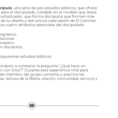
scípulo
, una serie de seis estudios bíblicos, que ofrece
 para el discipulado, fundado en el modelo que Jesús
multiplicador, que forma discípulos que formen más
s de su diseño y estructura cada sesión de El Caminar
iza cuatro atributos esenciales del discipulado:
rogresivo.
lacional.
ecesario.
n discípulos.
 siguientes estudios bíblicos:
discípulo a contestar la pregunta “¿Qué hace un
ón con Dios?” Durante esta experiencia vital para
ada miembro del grupo comenta y practica las
as: lectura de la Biblia, oración, comunidad, servicio y