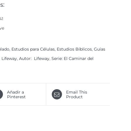
s:
41
ve
ulado
,
Estudios para Células
,
Estudios Bíblicos
,
Guías
: Lifeway
,
Autor: Lifeway
,
Serie: El Caminar del
Añadir a
Email This
Pinterest
Product