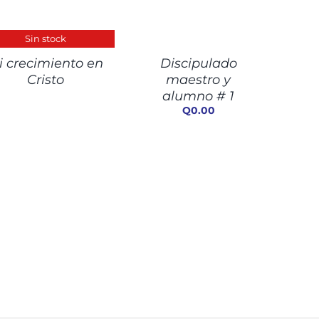
AÑADIR
AL
ALLES
CARRITO
Sin stock
/
i crecimiento en
Discipulado
DETALLES
Cristo
maestro y
alumno # 1
Q
0.00