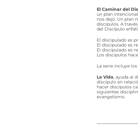
El Caminar del Di
un plan intencional
nos dejó. Un plan 
discípulos. A travé
del Discípulo enfat
El discipulado es p
El discipulado es re
El discipulado es n
Los discípulos hace
La serie incluye los
La Vida
, ayuda al 
discípulo en relaci
hacer discípulos c
siguientes disciplin
evangelismo.