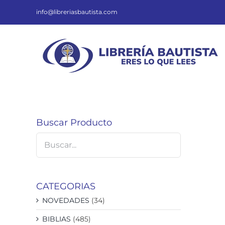
Saltar
al
info@libreriasbautista.com
contenido
Buscar Producto
CATEGORIAS
NOVEDADES
(34)
BIBLIAS
(485)