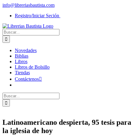
Saltar
info@libreriasbautista.com
al
Registro/Iniciar Seción
contenido
Buscar:
Novedades
Biblias
Libros
Libros de Bolsillo
Tiendas
Contáctenos
Buscar:
Latinoamericano despierta, 95 tesis para
la iglesia de hoy