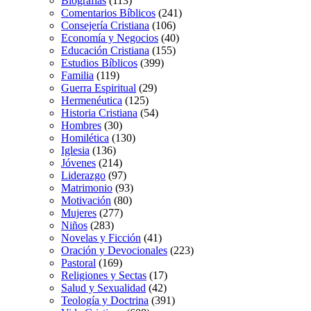
Biografías
(113)
Comentarios Bíblicos
(241)
Consejería Cristiana
(106)
Economía y Negocios
(40)
Educación Cristiana
(155)
Estudios Bíblicos
(399)
Familia
(119)
Guerra Espiritual
(29)
Hermenéutica
(125)
Historia Cristiana
(54)
Hombres
(30)
Homilética
(130)
Iglesia
(136)
Jóvenes
(214)
Liderazgo
(97)
Matrimonio
(93)
Motivación
(80)
Mujeres
(277)
Niños
(283)
Novelas y Ficción
(41)
Oración y Devocionales
(223)
Pastoral
(169)
Religiones y Sectas
(17)
Salud y Sexualidad
(42)
Teología y Doctrina
(391)