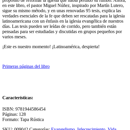
propósito de reformar la iglesia que había perdido su rumbo. Ahora,
en este libro, el pastor Miguel Núñez, inspirado por Martín Lutero,
sigue su mismo método, y en unas renovadas 95 tesis, explica las
verdades esenciales de la fe que deben ser rescatadas para la iglesia
latinoamericana con un énfasis en la iglesia evangélica de nuestros
días. Las tesis pueden ser leídas de corrido, pero también están
pensadas para ser estudiadas y discutidas en grupos pequeños por
varios meses.
¡Este es nuestro momento! ¡Latinoamérica, despierta!
Primeras páginas del libro
Características:
ISBN: 9781944586454
Páginas: 128
Formato: Tapa Rústica
SKU:
009042
Categorías:
Evangelismo
,
Iglecrecimiento
,
Vida