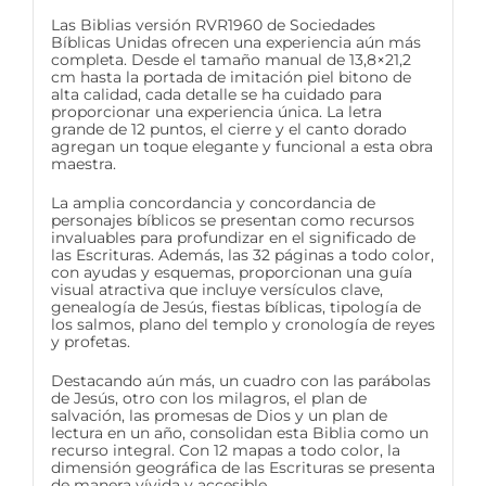
Las Biblias versión RVR1960 de Sociedades
Bíblicas Unidas ofrecen una experiencia aún más
completa. Desde el tamaño manual de 13,8×21,2
cm hasta la portada de imitación piel bitono de
alta calidad, cada detalle se ha cuidado para
proporcionar una experiencia única. La letra
grande de 12 puntos, el cierre y el canto dorado
agregan un toque elegante y funcional a esta obra
maestra.
La amplia concordancia y concordancia de
personajes bíblicos se presentan como recursos
invaluables para profundizar en el significado de
las Escrituras. Además, las 32 páginas a todo color,
con ayudas y esquemas, proporcionan una guía
visual atractiva que incluye versículos clave,
genealogía de Jesús, fiestas bíblicas, tipología de
los salmos, plano del templo y cronología de reyes
y profetas.
Destacando aún más, un cuadro con las parábolas
de Jesús, otro con los milagros, el plan de
salvación, las promesas de Dios y un plan de
lectura en un año, consolidan esta Biblia como un
recurso integral. Con 12 mapas a todo color, la
dimensión geográfica de las Escrituras se presenta
de manera vívida y accesible.