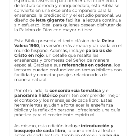
espiritual. Diseñada para ofrecer una experiencia
de lectura cómoda y enriquecedora, esta Biblia se
convierte en una excelente compañera para la
enseñanza, la predicación y el estudio personal. Su
diseño de
letra gigante
facilita la lectura continua
sin esfuerzo, ideal para quienes desean disfrutar de
la Palabra de Dios con mayor nitidez.
Esta Biblia presenta el texto clásico de la
Reina
Valera 1960
, la versión más amada y utilizada en el
mundo hispano. Además, incluye
palabras de
Cristo en rojo
, un detalle que resalta las
enseñanzas y promesas del Señor de manera
especial. Gracias a sus
referencias en cadena
, los
lectores pueden profundizar en temas bíblicos con
facilidad y conectar pasajes relacionados de
manera natural.
Por otro lado, la
concordancia temática
y el
panorama histórico
permiten comprender mejor
el contexto y los mensajes de cada libro. Estas
herramientas ayudan a fortalecer la enseñanza
bíblica y la reflexión personal, ofreciendo una guía
práctica para el crecimiento espiritual.
Asimismo, esta edición incluye
introducción y
bosquejo de cada libro
, lo que orienta al lector
antes de cada lectura. También ofrece un
plan de