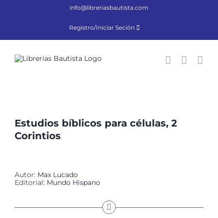
Saltar
info@libreriasbautista.com
al
contenido
Registro/Iniciar Seción
Estudios bíblicos para células, 2
Corintios
Autor:
Max Lucado
Editorial:
Mundo Hispano