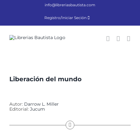
Saltar
info@libreriasbautista.com
al
contenido
Registro/Iniciar Seción
Liberación del mundo
Autor:
Darrow L. Miller
Editorial:
Jucum