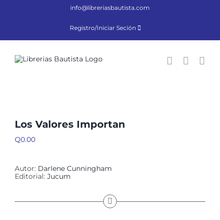
Saltar
info@libreriasbautista.com
al
contenido
Registro/Iniciar Seción
Los Valores Importan
Q
0.00
Autor:
Darlene Cunningham
Editorial:
Jucum