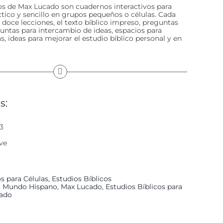
cos de Max Lucado son cuadernos interactivos para
ctico y sencillo en grupos pequeños o células. Cada
doce lecciones, el texto bíblico impreso, preguntas
guntas para intercambio de ideas, espacios para
, ideas para mejorar el estudio bíblico personal y en
s:
3
ve
s para Células
,
Estudios Bíblicos
l: Mundo Hispano
,
Max Lucado
,
Estudios Bíblicos para
cado