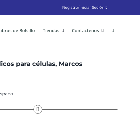
Registro/Iniciar Seción
Libros de Bolsillo
Tiendas
Contáctenos
licos para células, Marcos
spano