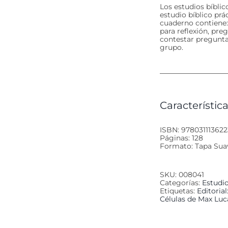
Los estudios bíbli
estudio bíblico prá
cuaderno contiene: 
para reflexión, pre
contestar preguntas
grupo.
Característica
ISBN: 978031113622
Páginas: 128
Formato: Tapa Sua
SKU:
008041
Categorías:
Estudio
Etiquetas:
Editoria
Células de Max Lu