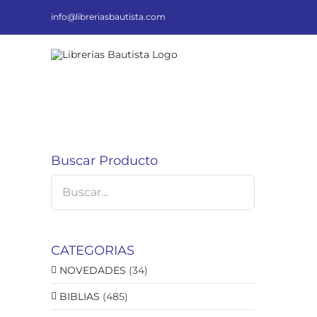
Saltar
al
info@libreriasbautista.com
contenido
Buscar Producto
CATEGORIAS
NOVEDADES
(34)
BIBLIAS
(485)